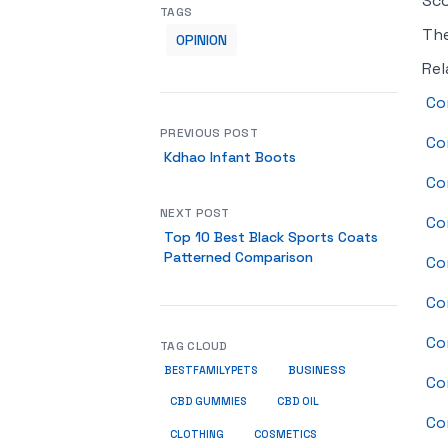
Sco
TAGS
Th
OPINION
Rel
Co
PREVIOUS POST
Co
Kdhao Infant Boots
Co
NEXT POST
Co
Top 10 Best Black Sports Coats
Patterned Comparison
Co
Co
Co
TAG CLOUD
BUSINESS
BESTFAMILYPETS
Co
CBD GUMMIES
CBD OIL
Co
COSMETICS
CLOTHING